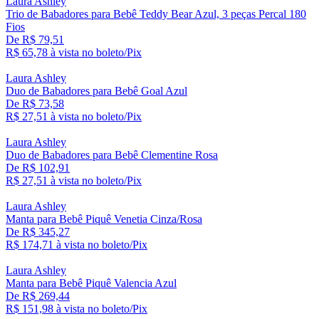
Laura Ashley
Trio de Babadores para Bebê Teddy Bear Azul, 3 peças Percal 180
Fios
De R$ 79,51
R$ 65,
78
à vista no boleto/Pix
Laura Ashley
Duo de Babadores para Bebê Goal Azul
De R$ 73,58
R$ 27,
51
à vista no boleto/Pix
Laura Ashley
Duo de Babadores para Bebê Clementine Rosa
De R$ 102,91
R$ 27,
51
à vista no boleto/Pix
Laura Ashley
Manta para Bebê Piquê Venetia Cinza/Rosa
De R$ 345,27
R$ 174,
71
à vista no boleto/Pix
Laura Ashley
Manta para Bebê Piquê Valencia Azul
De R$ 269,44
R$ 151,
98
à vista no boleto/Pix