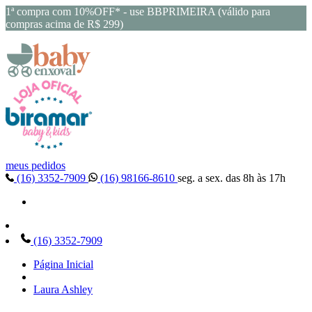
1ª compra com 10%OFF* - use BBPRIMEIRA (válido para
compras acima de R$ 299)
meus pedidos
(16) 3352-7909
(16) 98166-8610
seg. a sex. das 8h às 17h
(16) 3352-7909
Página Inicial
Laura Ashley