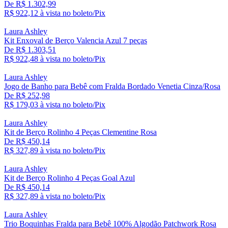
De R$ 1.302,99
R$ 922,
12
à vista no boleto/Pix
Laura Ashley
Kit Enxoval de Berço Valencia Azul 7 peças
De R$ 1.303,51
R$ 922,
48
à vista no boleto/Pix
Laura Ashley
Jogo de Banho para Bebê com Fralda Bordado Venetia Cinza/Rosa
De R$ 252,98
R$ 179,
03
à vista no boleto/Pix
Laura Ashley
Kit de Berço Rolinho 4 Peças Clementine Rosa
De R$ 450,14
R$ 327,
89
à vista no boleto/Pix
Laura Ashley
Kit de Berço Rolinho 4 Peças Goal Azul
De R$ 450,14
R$ 327,
89
à vista no boleto/Pix
Laura Ashley
Trio Boquinhas Fralda para Bebê 100% Algodão Patchwork Rosa