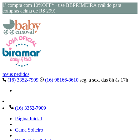
1ª compra com 10%OFF* - use BBPRIMEIRA (válido para
compras acima de R$ 299)
meus pedidos
(16) 3352-7909
(16) 98166-8610
seg. a sex. das 8h às 17h
(16) 3352-7909
Página Inicial
Cama Solteiro