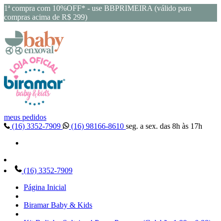
1ª compra com 10%OFF* - use BBPRIMEIRA (válido para
compras acima de R$ 299)
meus pedidos
(16) 3352-7909
(16) 98166-8610
seg. a sex. das 8h às 17h
(16) 3352-7909
Página Inicial
Biramar Baby & Kids