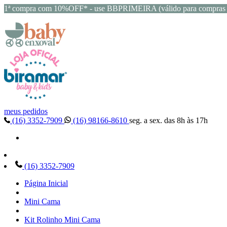
1ª compra com 10%OFF* - use BBPRIMEIRA (válido para compras 
meus pedidos
(16) 3352-7909
(16) 98166-8610
seg. a sex. das 8h às 17h
(16) 3352-7909
Página Inicial
Mini Cama
Kit Rolinho Mini Cama