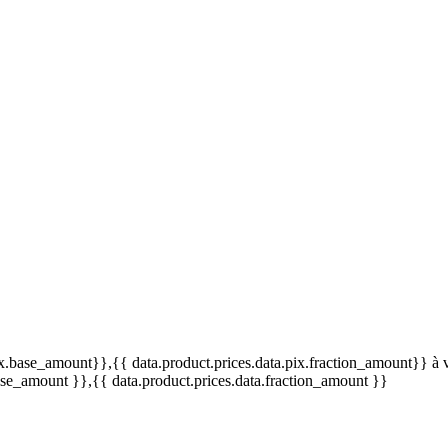
pix.base_amount}}
,{{ data.product.prices.data.pix.fraction_amount}}
à 
base_amount }}
,{{ data.product.prices.data.fraction_amount }}