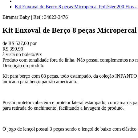
Kit Enxoval de Berço 8 peças Micropercal Poliéster 200 Fios - 
Biramar Baby
|
Ref.:
34823-3476
Kit Enxoval de Berço 8 peças Micropercal P
de R$ 527,00 por
R$ 399,90
à vista no boleto/Pix
Produto com tonalidade fora de linha. Não possui complementos no m
Descrição do produto
Kit para berço com 08 peças, todo estampado, da coleção INFANTO T
indicada para berço padrão americano.
Possui protetor cabeceira e protetor lateral estampado, com amarris
para retirada do enchimento, facilitando a lavagem do produto.
O jogo de lençol possui 3 peças sendo o lençol de baixo com elástico