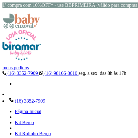
1ª compra com 10%OFF* - use BBPRIMEIRA (válido para compras 
meus pedidos
(16) 3352-7909
(16) 98166-8610
seg. a sex. das 8h às 17h
(16) 3352-7909
Página Inicial
Kit Berço
Kit Rolinho Berço