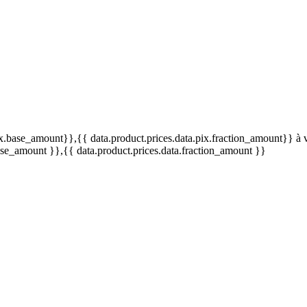
o.
pix.base_amount}}
,{{ data.product.prices.data.pix.fraction_amount}}
à 
base_amount }}
,{{ data.product.prices.data.fraction_amount }}