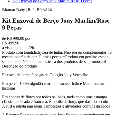
Kit Enxoval de Berço Jouy Marfim/Rose 9 Peças
Biramar Baby
|
Ref.:
B004124
Kit Enxoval de Berço Jouy Marfim/Rose
9 Peças
de R$ 990,00 por
R$ 499,90
à vista no boleto/Pix
Produto com tonalidade fora de linha. Não possui complementos no
mesmo padrão de cor. Últimas peças. *Produto em perfeito estado,
sem defeito. Não efetuamos troca dos produtos dessa promoção!
Descrição do produto
Enxoval de berço 9 peças da Coleção Jouy Vermelho.
Em percal 100% algodão é macio e suave. João e Maria contam
histórias.
Em épocas de flores por todos os lados, nada como uma estampa
clássica, delicada e francesa. É o toile de Jouy, que data do século
XVIII e retrata paisagens campestres e atividades comuns da época.
A Biramar Baby em parceria com Jack Dameto desenvolveram um