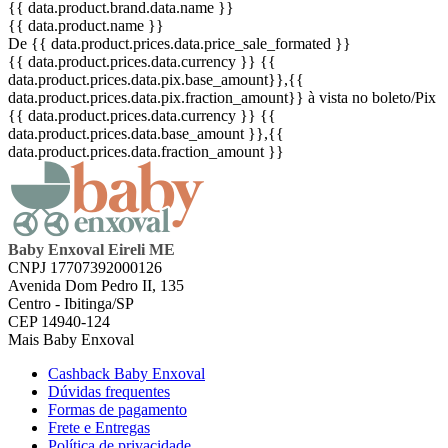
{{ data.product.brand.data.name }}
{{ data.product.name }}
De {{ data.product.prices.data.price_sale_formated }}
{{ data.product.prices.data.currency }}
{{
data.product.prices.data.pix.base_amount}}
,{{
data.product.prices.data.pix.fraction_amount}}
à vista no boleto/Pix
{{ data.product.prices.data.currency }}
{{
data.product.prices.data.base_amount }}
,{{
data.product.prices.data.fraction_amount }}
Baby Enxoval Eireli ME
CNPJ 17707392000126
Avenida Dom Pedro II, 135
Centro - Ibitinga/SP
CEP 14940-124
Mais Baby Enxoval
Cashback Baby Enxoval
Dúvidas frequentes
Formas de pagamento
Frete e Entregas
Política de privacidade