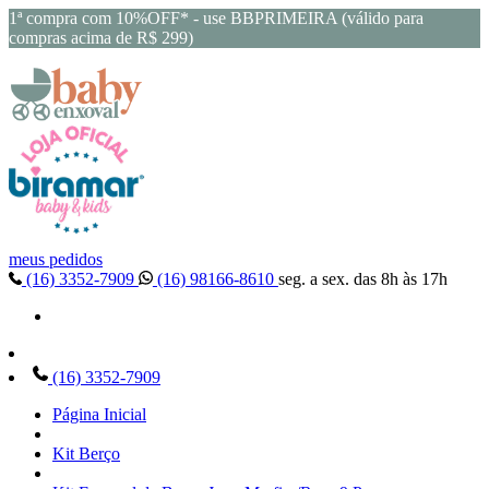
1ª compra com 10%OFF* - use BBPRIMEIRA (válido para
compras acima de R$ 299)
meus pedidos
(16) 3352-7909
(16) 98166-8610
seg. a sex. das 8h às 17h
(16) 3352-7909
Página Inicial
Kit Berço