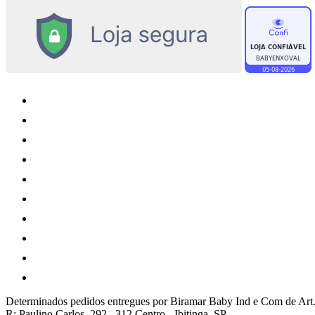
Determinados pedidos entregues por Biramar Baby Ind e Com de Art.
R: Paulino Carlos, 292 , 312 Centro - Ibitinga, SP.