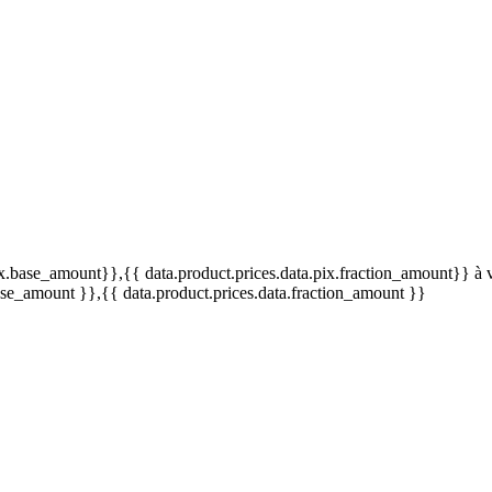
pix.base_amount}}
,{{ data.product.prices.data.pix.fraction_amount}}
à 
base_amount }}
,{{ data.product.prices.data.fraction_amount }}