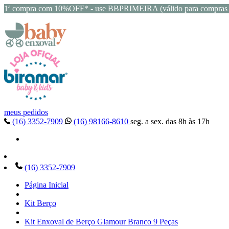
1ª compra com 10%OFF* - use BBPRIMEIRA (válido para compras 
meus pedidos
(16) 3352-7909
(16) 98166-8610
seg. a sex. das 8h às 17h
(16) 3352-7909
Página Inicial
Kit Berço
Kit Enxoval de Berço Glamour Branco 9 Peças