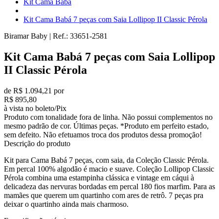
Kit Cama Babá
Kit Cama Babá 7 peças com Saia Lollipop II Classic Pérola
Biramar Baby
|
Ref.:
33651-2581
Kit Cama Babá 7 peças com Saia Lollipop
II Classic Pérola
de R$ 1.094,21 por
R$ 895,80
à vista no boleto/Pix
Produto com tonalidade fora de linha. Não possui complementos no
mesmo padrão de cor. Últimas peças. *Produto em perfeito estado,
sem defeito. Não efetuamos troca dos produtos dessa promoção!
Descrição do produto
Kit para Cama Babá 7 peças, com saia, da Coleção Classic Pérola.
Em percal 100% algodão é macio e suave. Coleção Lollipop Classic
Pérola combina uma estampinha clássica e vintage em cáqui à
delicadeza das nervuras bordadas em percal 180 fios marfim. Para as
mamães que querem um quartinho com ares de retrô. 7 peças pra
deixar o quartinho ainda mais charmoso.