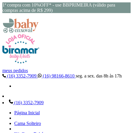
1ª compra com 10%OFF* - use BBPRIMEIRA (válido para
compras acima de R$ 299)
meus pedidos
(16) 3352-7909
(16) 98166-8610
seg. a sex. das 8h às 17h
(16) 3352-7909
Página Inicial
Cama Solteiro