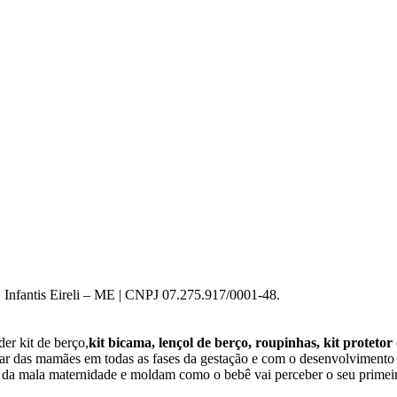
 Infantis Eireli – ME | CNPJ 07.275.917/0001-48.
er kit de berço,
kit bicama, lençol de berço, roupinhas, kit protetor
star das mamães em todas as fases da gestação e com o desenvolviment
o da mala maternidade e moldam como o bebê vai perceber o seu primeir