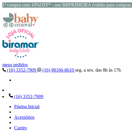
1ª compra com 10%OFF* - use BBPRIMEIRA (válido para compras 
meus pedidos
(16) 3352-7909
(16) 98166-8610
seg. a sex. das 8h às 17h
(16) 3352-7909
Página Inicial
Acessórios
Cueiro