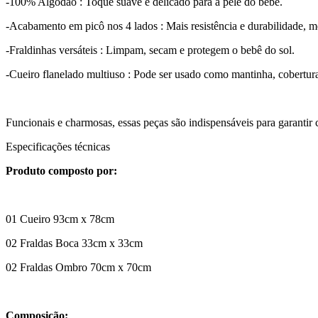
-100% Algodão : Toque suave e delicado para a pele do bebê.
-Acabamento em picô nos 4 lados : Mais resistência e durabilidade, 
-Fraldinhas versáteis : Limpam, secam e protegem o bebê do sol.
-Cueiro flanelado multiuso : Pode ser usado como mantinha, cobertura
Funcionais e charmosas, essas peças são indispensáveis para garantir
Especificações técnicas
Produto composto por:
01 Cueiro 93cm x 78cm
02 Fraldas Boca 33cm x 33cm
02 Fraldas Ombro 70cm x 70cm
Composição: