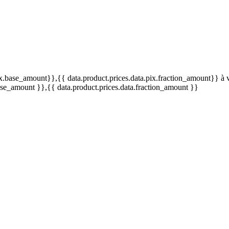
pix.base_amount}}
,{{ data.product.prices.data.pix.fraction_amount}}
à 
base_amount }}
,{{ data.product.prices.data.fraction_amount }}