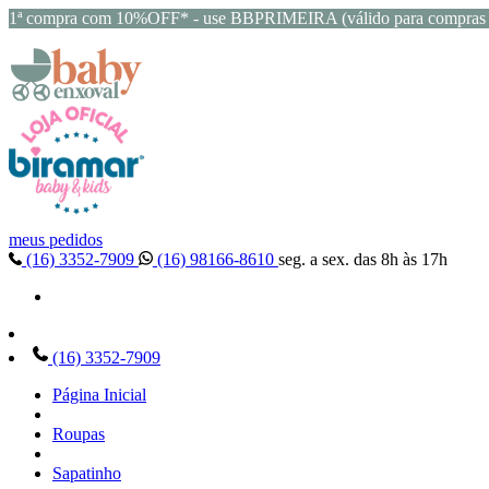
1ª compra com 10%OFF* - use BBPRIMEIRA (válido para compras 
meus pedidos
(16) 3352-7909
(16) 98166-8610
seg. a sex. das 8h às 17h
(16) 3352-7909
Página Inicial
Roupas
Sapatinho