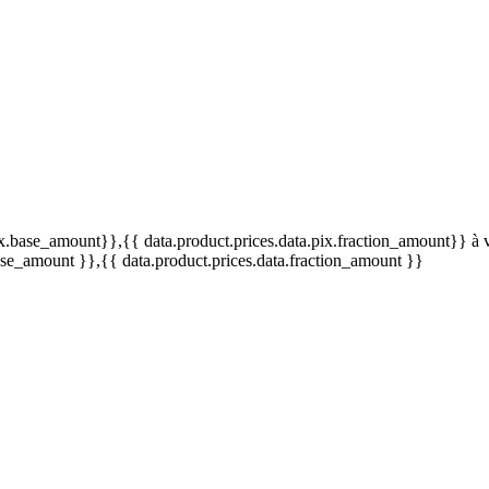
pix.base_amount}}
,{{ data.product.prices.data.pix.fraction_amount}}
à 
base_amount }}
,{{ data.product.prices.data.fraction_amount }}