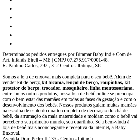
Determinados pedidos entregues por Biramar Baby Ind e Com de
Art. Infantis Eireli – ME | CNPJ 07.275.917/0001-48.
R: Paulino Carlos, 292 , 312 Centro - Ibitinga, SP.
Somos a loja de enxoval mais completa para o seu bebê. Além de
vender kit de berço,
kit bicama, lençol de berço, roupinhas, kit
protetor de berço, trocador, mosquiteiro, linha montessoriana,
entre tantos outros produtos, nossa loja de bebê online se preocupa
com o bem-estar das mamães em todas as fases da gestação e com o
desenvolvimento dos bebês. Nossos produtos guiam muitas mamães
na escolha de estilo do quarto completo de decoração do chá de
bebê, da arrumação da mala maternidade e moldam como o bebê vai
perceber o seu primeiro mundo, seu quartinho. Seja bem-vinda à
loja de bebê mais aconchegante e receptiva da internet, a Baby
Enxoval.
Avenida Dom Pedro II 135
-
Centro
-
Ibitinga