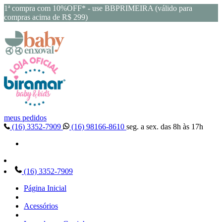
1ª compra com 10%OFF* - use BBPRIMEIRA (válido para
compras acima de R$ 299)
meus pedidos
(16) 3352-7909
(16) 98166-8610
seg. a sex. das 8h às 17h
(16) 3352-7909
Página Inicial
Acessórios