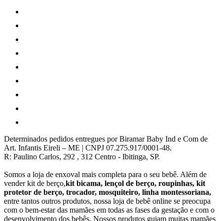
Determinados pedidos entregues por Biramar Baby Ind e Com de
Art. Infantis Eireli – ME | CNPJ 07.275.917/0001-48.
R: Paulino Carlos, 292 , 312 Centro - Ibitinga, SP.
Somos a loja de enxoval mais completa para o seu bebê. Além de
vender kit de berço,
kit bicama, lençol de berço, roupinhas, kit
protetor de berço, trocador, mosquiteiro, linha montessoriana,
entre tantos outros produtos, nossa loja de bebê online se preocupa
com o bem-estar das mamães em todas as fases da gestação e com o
desenvolvimento dos bebês. Nossos produtos guiam muitas mamães