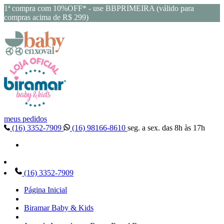
1ª compra com 10%OFF* - use BBPRIMEIRA (válido para
compras acima de R$ 299)
meus pedidos
(16) 3352-7909
(16) 98166-8610
seg. a sex. das 8h às 17h
(16) 3352-7909
Página Inicial
Biramar Baby & Kids