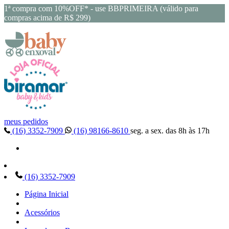
1ª compra com 10%OFF* - use BBPRIMEIRA (válido para
compras acima de R$ 299)
meus pedidos
(16) 3352-7909
(16) 98166-8610
seg. a sex. das 8h às 17h
(16) 3352-7909
Página Inicial
Acessórios