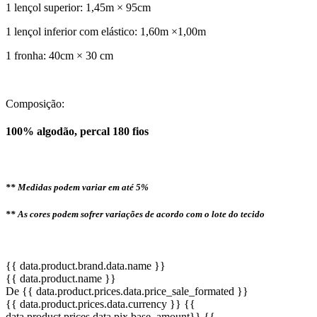
1 lençol superior: 1,45m × 95cm
1 lençol inferior com elástico: 1,60m ×1,00m
1 fronha: 40cm × 30 cm
Composição:
100% algodão, percal 180 fios
** Medidas podem variar em até 5%
** As cores podem sofrer variações de acordo com o lote do tecido
{{ data.product.brand.data.name }}
{{ data.product.name }}
De {{ data.product.prices.data.price_sale_formated }}
{{ data.product.prices.data.currency }}
{{
data.product.prices.data.pix.base_amount}}
,{{