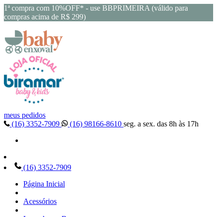
1ª compra com 10%OFF* - use BBPRIMEIRA (válido para
compras acima de R$ 299)
meus pedidos
(16) 3352-7909
(16) 98166-8610
seg. a sex. das 8h às 17h
(16) 3352-7909
Página Inicial
Acessórios