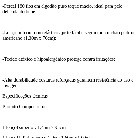
-Percal 180 fios em algodão puro toque macio, ideal para pele
delicada do bebê;
-Lençol inferior com elástico ajuste fácil e seguro ao colchão padrão
americano (1,30m x 70cm);
-Tecido atóxico e hipoalergênico protege contra irritações;
-Alta durabilidade costuras reforçadas garantem resistência ao uso e
lavagens.
Especificações técnicas
Produto Composto por:
1 lençol superior: 1,45m × 95cm
1 lençol inferior com elástico: 1,60m ×1,00m