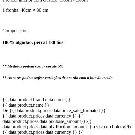
1 fronha: 40cm × 30 cm
Composição:
100% algodão, percal 180 fios
** Medidas podem variar em até 5%
** As cores podem sofrer variações de acordo com o lote do tecido
{{ data.product.brand.data.name }}
{{ data.product.name }}
De {{ data.product.prices.data.price_sale_formated }}
{{ data.product.prices.data.currency }}
{{
data.product.prices.data.pix.base_amount}}
,{{
data.product.prices.data.pix.fraction_amount}}
à vista no boleto/Pix
{{ data.product.prices.data.currency }}
{{