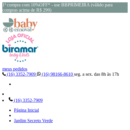
1ª compra com 10%OFF* - use BBPRIMEIRA (válido para
compras acima de R$ 299)
meus pedidos
(16) 3352-7909
(16) 98166-8610
seg. a sex. das 8h às 17h
(16) 3352-7909
Página Inicial
Jardim Secreto Verde