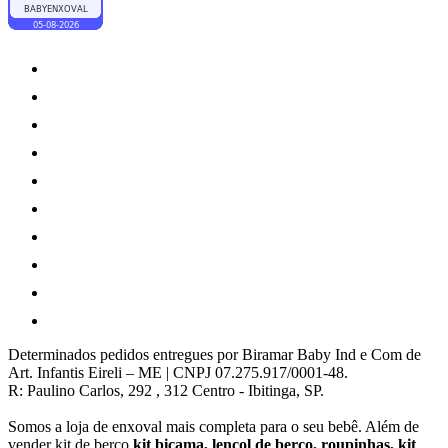
Determinados pedidos entregues por Biramar Baby Ind e Com de
Art. Infantis Eireli – ME | CNPJ 07.275.917/0001-48.
R: Paulino Carlos, 292 , 312 Centro - Ibitinga, SP.
Somos a loja de enxoval mais completa para o seu bebê. Além de
vender kit de berço,
kit bicama, lençol de berço, roupinhas, kit