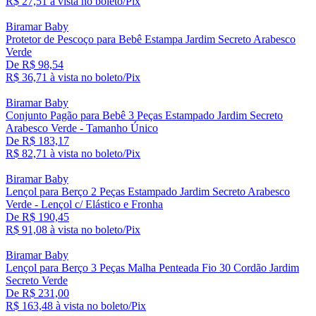
R$ 27,
51
à vista no boleto/Pix
Biramar Baby
Protetor de Pescoço para Bebê Estampa Jardim Secreto Arabesco
Verde
De R$ 98,54
R$ 36,
71
à vista no boleto/Pix
Biramar Baby
Conjunto Pagão para Bebê 3 Peças Estampado Jardim Secreto
Arabesco Verde - Tamanho Único
De R$ 183,17
R$ 82,
71
à vista no boleto/Pix
Biramar Baby
Lençol para Berço 2 Peças Estampado Jardim Secreto Arabesco
Verde - Lençol c/ Elástico e Fronha
De R$ 190,45
R$ 91,
08
à vista no boleto/Pix
Biramar Baby
Lençol para Berço 3 Peças Malha Penteada Fio 30 Cordão Jardim
Secreto Verde
De R$ 231,00
R$ 163,
48
à vista no boleto/Pix