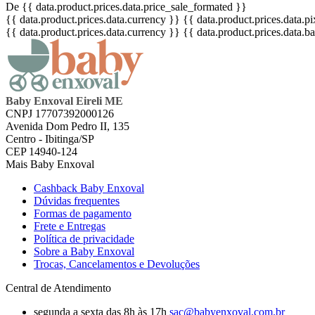
De {{ data.product.prices.data.price_sale_formated }}
{{ data.product.prices.data.currency }}
{{ data.product.prices.data.
{{ data.product.prices.data.currency }}
{{ data.product.prices.data.
Baby Enxoval Eireli ME
CNPJ 17707392000126
Avenida Dom Pedro II, 135
Centro - Ibitinga/SP
CEP 14940-124
Mais Baby Enxoval
Cashback Baby Enxoval
Dúvidas frequentes
Formas de pagamento
Frete e Entregas
Política de privacidade
Sobre a Baby Enxoval
Trocas, Cancelamentos e Devoluções
Central de Atendimento
segunda a sexta das 8h às 17h
sac@babyenxoval.com.br