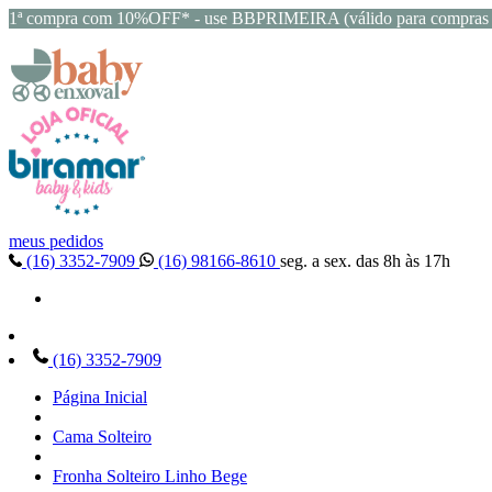
1ª compra com 10%OFF* - use BBPRIMEIRA (válido para compras 
meus pedidos
(16) 3352-7909
(16) 98166-8610
seg. a sex. das 8h às 17h
(16) 3352-7909
Página Inicial
Cama Solteiro
Fronha Solteiro Linho Bege