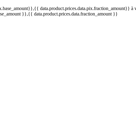
pix.base_amount}}
,{{ data.product.prices.data.pix.fraction_amount}}
à 
base_amount }}
,{{ data.product.prices.data.fraction_amount }}