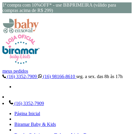
1ª compra com 10%OFF* - use BBPRIMEIRA (válido para
compras acima de R$ 299)
meus pedidos
(16) 3352-7909
(16) 98166-8610
seg. a sex. das 8h às 17h
(16) 3352-7909
Página Inicial
Biramar Baby & Kids