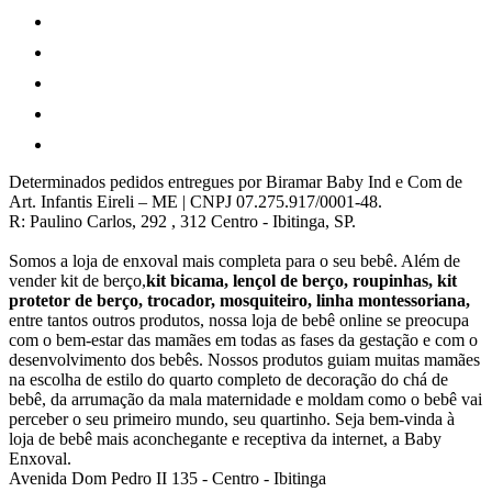
Determinados pedidos entregues por Biramar Baby Ind e Com de
Art. Infantis Eireli – ME | CNPJ 07.275.917/0001-48.
R: Paulino Carlos, 292 , 312 Centro - Ibitinga, SP.
Somos a loja de enxoval mais completa para o seu bebê. Além de
vender kit de berço,
kit bicama, lençol de berço, roupinhas, kit
protetor de berço, trocador, mosquiteiro, linha montessoriana,
entre tantos outros produtos, nossa loja de bebê online se preocupa
com o bem-estar das mamães em todas as fases da gestação e com o
desenvolvimento dos bebês. Nossos produtos guiam muitas mamães
na escolha de estilo do quarto completo de decoração do chá de
bebê, da arrumação da mala maternidade e moldam como o bebê vai
perceber o seu primeiro mundo, seu quartinho. Seja bem-vinda à
loja de bebê mais aconchegante e receptiva da internet, a Baby
Enxoval.
Avenida Dom Pedro II 135
-
Centro
-
Ibitinga