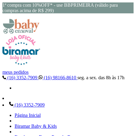
1ª compra com 10%OFF* - use BBPRIMEIRA (válido para
compras acima de R$ 299)
meus pedidos
(16) 3352-7909
(16) 98166-8610
seg. a sex. das 8h às 17h
(16) 3352-7909
Página Inicial
Biramar Baby & Kids