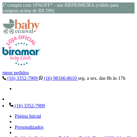
1ª compra com 10%OFF* - use BBPRIMEIRA (válido para
compras acima de R$ 299)
meus pedidos
(16) 3352-7909
(16) 98166-8610
seg. a sex. das 8h às 17h
(16) 3352-7909
Página Inicial
Personalizados