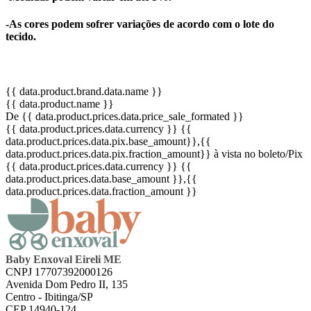
-As cores podem sofrer variações de acordo com o lote do
tecido.
{{ data.product.brand.data.name }}
{{ data.product.name }}
De {{ data.product.prices.data.price_sale_formated }}
{{ data.product.prices.data.currency }}
{{
data.product.prices.data.pix.base_amount}}
,{{
data.product.prices.data.pix.fraction_amount}}
à vista no boleto/Pix
{{ data.product.prices.data.currency }}
{{
data.product.prices.data.base_amount }}
,{{
data.product.prices.data.fraction_amount }}
Baby Enxoval Eireli ME
CNPJ 17707392000126
Avenida Dom Pedro II, 135
Centro - Ibitinga/SP
CEP 14940-124