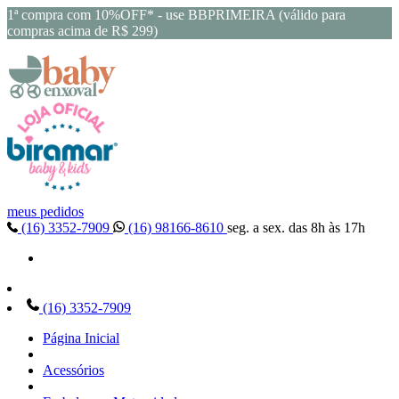
1ª compra com 10%OFF* - use BBPRIMEIRA (válido para
compras acima de R$ 299)
meus pedidos
(16) 3352-7909
(16) 98166-8610
seg. a sex. das 8h às 17h
(16) 3352-7909
Página Inicial
Acessórios