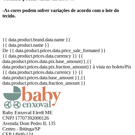
-As cores podem sofrer variações de acordo com o lote do
tecido.
{{ data.product.brand.data.name }}
{{ data.product.name }}
De {{ data.product.prices.data.price_sale_formated }}
{{ data.product.prices.data.currency }}
{{
data.product.prices.data.pix.base_amount}}
,{{
data.product.prices.data.pix.fraction_amount}}
à vista no boleto/Pix
{{ data.product.prices.data.currency }}
{{
data.product.prices.data.base_amount }}
,{{
data.product.prices.data.fraction_amount }}
Baby Enxoval Eireli ME
CNPJ 17707392000126
Avenida Dom Pedro II, 135
Centro - Ibitinga/SP
CEP 14940-124