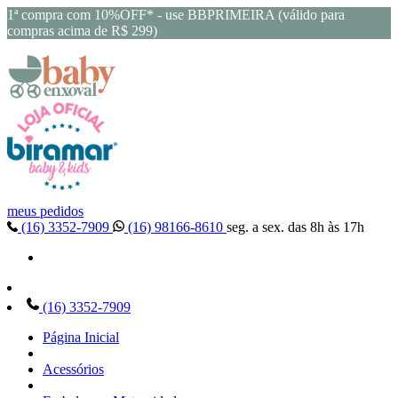
1ª compra com 10%OFF* - use BBPRIMEIRA (válido para
compras acima de R$ 299)
meus pedidos
(16) 3352-7909
(16) 98166-8610
seg. a sex. das 8h às 17h
(16) 3352-7909
Página Inicial
Acessórios