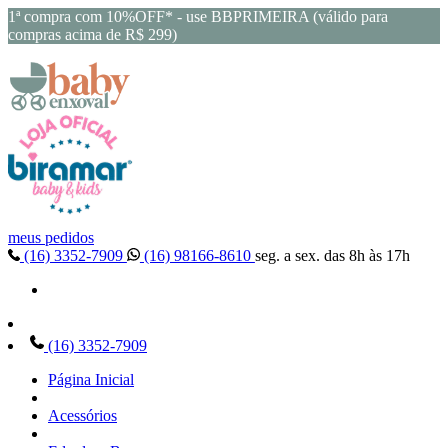
1ª compra com 10%OFF* - use BBPRIMEIRA (válido para
compras acima de R$ 299)
meus pedidos
(16) 3352-7909
(16) 98166-8610
seg. a sex. das 8h às 17h
(16) 3352-7909
Página Inicial
Acessórios