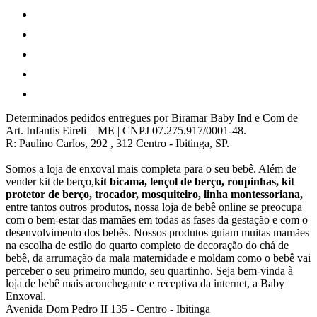
Determinados pedidos entregues por Biramar Baby Ind e Com de
Art. Infantis Eireli – ME | CNPJ 07.275.917/0001-48.
R: Paulino Carlos, 292 , 312 Centro - Ibitinga, SP.
Somos a loja de enxoval mais completa para o seu bebê. Além de
vender kit de berço,
kit bicama, lençol de berço, roupinhas, kit
protetor de berço, trocador, mosquiteiro, linha montessoriana,
entre tantos outros produtos, nossa loja de bebê online se preocupa
com o bem-estar das mamães em todas as fases da gestação e com o
desenvolvimento dos bebês. Nossos produtos guiam muitas mamães
na escolha de estilo do quarto completo de decoração do chá de
bebê, da arrumação da mala maternidade e moldam como o bebê vai
perceber o seu primeiro mundo, seu quartinho. Seja bem-vinda à
loja de bebê mais aconchegante e receptiva da internet, a Baby
Enxoval.
Avenida Dom Pedro II 135
-
Centro
-
Ibitinga