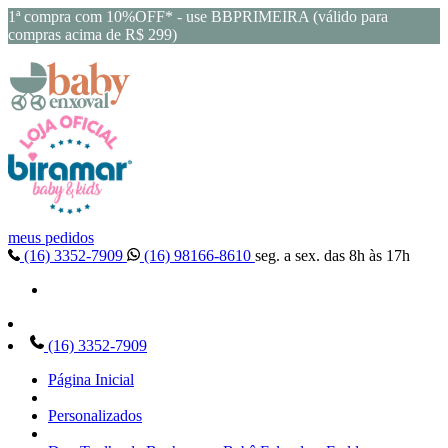
1ª compra com 10%OFF* - use BBPRIMEIRA (válido para
compras acima de R$ 299)
meus pedidos
(16) 3352-7909
(16) 98166-8610
seg. a sex. das 8h às 17h
(16) 3352-7909
Página Inicial
Personalizados