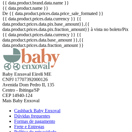
{{ data.product.brand.data.name }}
{{ data.product.name }}
De {{ data.product.prices.data.price_sale_formated }}
{{ data.product.prices.data.currency }}
{{
data.product.prices.data.pix.base_amount}}
,{{
data.product.prices.data.pix.fraction_amount}}
à vista no boleto/Pix
{{ data.product.prices.data.currency }}
{{
data.product.prices.data.base_amount }}
,{{
data.product.prices.data.fraction_amount }}
Baby Enxoval Eireli ME
CNPJ 17707392000126
Avenida Dom Pedro II, 135
Centro - Ibitinga/SP
CEP 14940-124
Mais Baby Enxoval
Cashback Baby Enxoval
Dúvidas frequentes
Formas de pagamento
Frete e Entregas
Política de privacidade