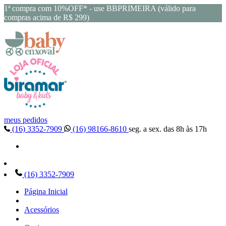
1ª compra com 10%OFF* - use BBPRIMEIRA (válido para
compras acima de R$ 299)
meus pedidos
(16) 3352-7909
(16) 98166-8610
seg. a sex. das 8h às 17h
(16) 3352-7909
Página Inicial
Acessórios