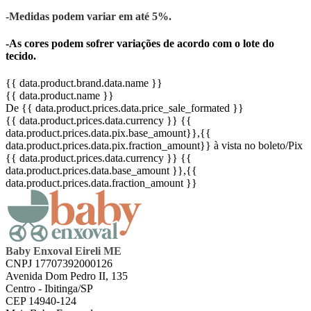
-Medidas podem variar em até 5%.
-As cores podem sofrer variações de acordo com o lote do
tecido.
{{ data.product.brand.data.name }}
{{ data.product.name }}
De {{ data.product.prices.data.price_sale_formated }}
{{ data.product.prices.data.currency }}
{{
data.product.prices.data.pix.base_amount}}
,{{
data.product.prices.data.pix.fraction_amount}}
à vista no boleto/Pix
{{ data.product.prices.data.currency }}
{{
data.product.prices.data.base_amount }}
,{{
data.product.prices.data.fraction_amount }}
Baby Enxoval Eireli ME
CNPJ 17707392000126
Avenida Dom Pedro II, 135
Centro - Ibitinga/SP
CEP 14940-124