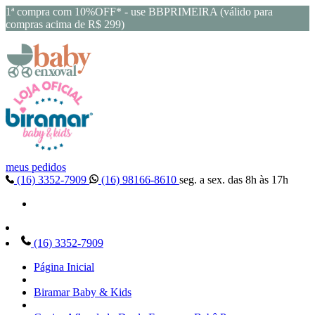
1ª compra com 10%OFF* - use BBPRIMEIRA (válido para
compras acima de R$ 299)
meus pedidos
(16) 3352-7909
(16) 98166-8610
seg. a sex. das 8h às 17h
(16) 3352-7909
Página Inicial
Biramar Baby & Kids