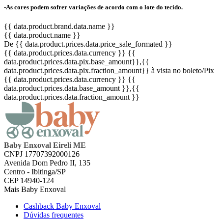
-As cores podem sofrer variações de acordo com o lote do tecido.
{{ data.product.brand.data.name }}
{{ data.product.name }}
De {{ data.product.prices.data.price_sale_formated }}
{{ data.product.prices.data.currency }}
{{
data.product.prices.data.pix.base_amount}}
,{{
data.product.prices.data.pix.fraction_amount}}
à vista no boleto/Pix
{{ data.product.prices.data.currency }}
{{
data.product.prices.data.base_amount }}
,{{
data.product.prices.data.fraction_amount }}
Baby Enxoval Eireli ME
CNPJ 17707392000126
Avenida Dom Pedro II, 135
Centro - Ibitinga/SP
CEP 14940-124
Mais Baby Enxoval
Cashback Baby Enxoval
Dúvidas frequentes