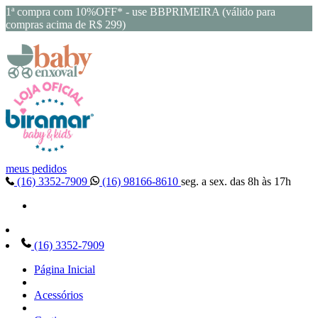
1ª compra com 10%OFF* - use BBPRIMEIRA (válido para
compras acima de R$ 299)
meus pedidos
(16) 3352-7909
(16) 98166-8610
seg. a sex. das 8h às 17h
(16) 3352-7909
Página Inicial
Acessórios