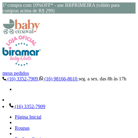
1ª compra com 10%OFF* - use BBPRIMEIRA (válido para
compras acima de R$ 299)
meus pedidos
(16) 3352-7909
(16) 98166-8610
seg. a sex. das 8h às 17h
(16) 3352-7909
Página Inicial
Roupas