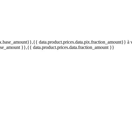
pix.base_amount}}
,{{ data.product.prices.data.pix.fraction_amount}}
à 
base_amount }}
,{{ data.product.prices.data.fraction_amount }}