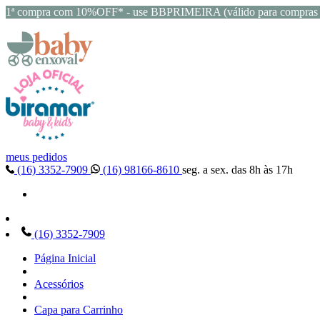
1ª compra com 10%OFF* - use BBPRIMEIRA (válido para compras 
meus pedidos
(16) 3352-7909
(16) 98166-8610
seg. a sex. das 8h às 17h
(16) 3352-7909
Página Inicial
Acessórios
Capa para Carrinho