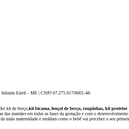
 Infantis Eireli – ME | CNPJ 07.275.917/0001-48.
er kit de berço,
kit bicama, lençol de berço, roupinhas, kit protetor
star das mamães em todas as fases da gestação e com o desenvolviment
o da mala maternidade e moldam como o bebê vai perceber o seu primeir