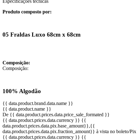
Especificações técnicas
Produto composto por:
05 Fraldas Luxo 68cm x 68cm
Composição:
Composição:
100% Algodão
{{ data.product.brand.data.name }}
{{ data.product.name }}
De {{ data.product.prices.data.price_sale_formated }}
{{ data.product.prices.data.currency }}
{{
data.product.prices.data.pix.base_amount}}
,{{
data.product.prices.data.pix.fraction_amount}}
à vista no boleto/Pix
{{ data.product.prices.data.currency }}
{{