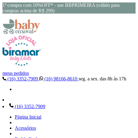
1ª compra com 10%OFF* - use BBPRIMEIRA (válido para
compras acima de R$ 299)
meus pedidos
(16) 3352-7909
(16) 98166-8610
seg. a sex. das 8h às 17h
(16) 3352-7909
Página Inicial
Acessórios