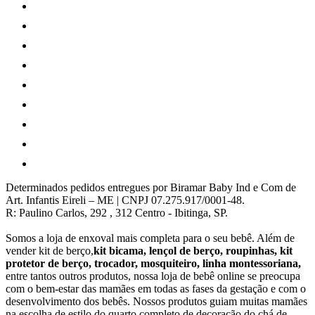
Determinados pedidos entregues por Biramar Baby Ind e Com de
Art. Infantis Eireli – ME | CNPJ 07.275.917/0001-48.
R: Paulino Carlos, 292 , 312 Centro - Ibitinga, SP.
Somos a loja de enxoval mais completa para o seu bebê. Além de
vender kit de berço,
kit bicama, lençol de berço, roupinhas, kit
protetor de berço, trocador, mosquiteiro, linha montessoriana,
entre tantos outros produtos, nossa loja de bebê online se preocupa
com o bem-estar das mamães em todas as fases da gestação e com o
desenvolvimento dos bebês. Nossos produtos guiam muitas mamães
na escolha de estilo do quarto completo de decoração do chá de