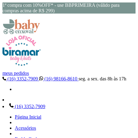
1ª compra com 10%OFF* - use BBPRIMEIRA (válido para
compras acima de R$ 299)
meus pedidos
(16) 3352-7909
(16) 98166-8610
seg. a sex. das 8h às 17h
(16) 3352-7909
Página Inicial
Acessórios