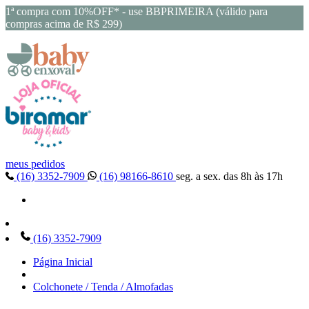
1ª compra com 10%OFF* - use BBPRIMEIRA (válido para
compras acima de R$ 299)
meus pedidos
(16) 3352-7909
(16) 98166-8610
seg. a sex. das 8h às 17h
(16) 3352-7909
Página Inicial
Colchonete / Tenda / Almofadas