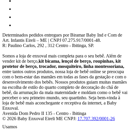
Determinados pedidos entregues por Biramar Baby Ind e Com de
Art. Infantis Eireli – ME | CNPJ 07.275.917/0001-48.
R: Paulino Carlos, 292 , 312 Centro - Ibitinga, SP.
Somos a loja de enxoval mais completa para o seu bebê. Além de
vender kit de berço,
kit bicama, lençol de berço, roupinhas, kit
protetor de berço, trocador, mosquiteiro, linha montessoriana,
entre tantos outros produtos, nossa loja de bebê online se preocupa
com o bem-estar das mamães em todas as fases da gestação e com o
desenvolvimento dos bebês. Nossos produtos guiam muitas mamães
na escolha de estilo do quarto completo de decoração do chá de
bebê, da arrumação da mala maternidade e moldam como o bebê vai
perceber o seu primeiro mundo, seu quartinho. Seja bem-vinda à
loja de bebê mais aconchegante e receptiva da internet, a Baby
Enxoval.
Avenida Dom Pedro II 135
-
Centro
-
Ibitinga
© 2026 Baby Enxoval Eireli ME
CNPJ:
17.707.392/0001-26
Usamos