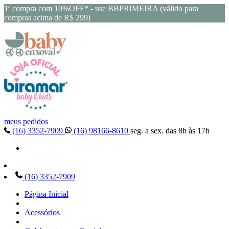
1ª compra com 10%OFF* - use BBPRIMEIRA (válido para
compras acima de R$ 299)
meus pedidos
(16) 3352-7909
(16) 98166-8610
seg. a sex. das 8h às 17h
(16) 3352-7909
Página Inicial
Acessórios