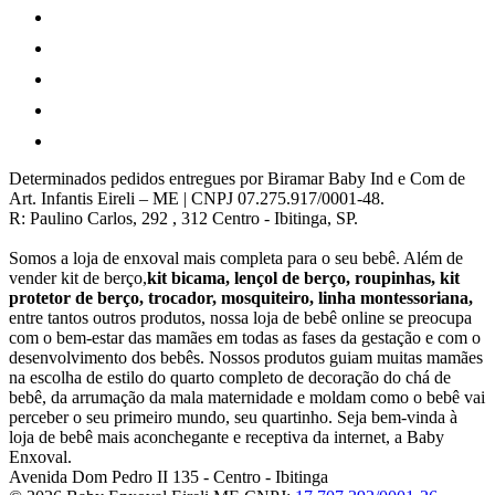
Determinados pedidos entregues por Biramar Baby Ind e Com de
Art. Infantis Eireli – ME | CNPJ 07.275.917/0001-48.
R: Paulino Carlos, 292 , 312 Centro - Ibitinga, SP.
Somos a loja de enxoval mais completa para o seu bebê. Além de
vender kit de berço,
kit bicama, lençol de berço, roupinhas, kit
protetor de berço, trocador, mosquiteiro, linha montessoriana,
entre tantos outros produtos, nossa loja de bebê online se preocupa
com o bem-estar das mamães em todas as fases da gestação e com o
desenvolvimento dos bebês. Nossos produtos guiam muitas mamães
na escolha de estilo do quarto completo de decoração do chá de
bebê, da arrumação da mala maternidade e moldam como o bebê vai
perceber o seu primeiro mundo, seu quartinho. Seja bem-vinda à
loja de bebê mais aconchegante e receptiva da internet, a Baby
Enxoval.
Avenida Dom Pedro II 135
-
Centro
-
Ibitinga