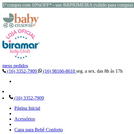
1ª compra com 10%OFF* - use BBPRIMEIRA (válido para compras 
meus pedidos
(16) 3352-7909
(16) 98166-8610
seg. a sex. das 8h às 17h
(16) 3352-7909
Página Inicial
Acessórios
Capa para Bebê Conforto