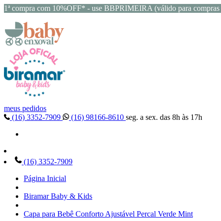
1ª compra com 10%OFF* - use BBPRIMEIRA (válido para compras 
meus pedidos
(16) 3352-7909
(16) 98166-8610
seg. a sex. das 8h às 17h
(16) 3352-7909
Página Inicial
Biramar Baby & Kids
Capa para Bebê Conforto Ajustável Percal Verde Mint