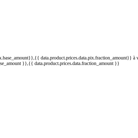
pix.base_amount}}
,{{ data.product.prices.data.pix.fraction_amount}}
à 
base_amount }}
,{{ data.product.prices.data.fraction_amount }}