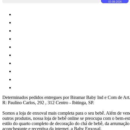
Determinados pedidos entregues por Biramar Baby Ind e Com de Art.
R: Paulino Carlos, 292 , 312 Centro - Ibitinga, SP.
Somos a loja de enxoval mais completa para o seu bebê. Além de vend
outros produtos, nossa loja de bebê online se preocupa com o bem-e
estilo do quarto completo de decoração do chá de bebê, da arrumaçã
aconchegante e receptiva da internet, a Baby Enxoval.