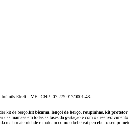
 Infantis Eireli – ME | CNPJ 07.275.917/0001-48.
er kit de berço,
kit bicama, lençol de berço, roupinhas, kit protetor
star das mamães em todas as fases da gestação e com o desenvolviment
o da mala maternidade e moldam como o bebê vai perceber o seu primeir