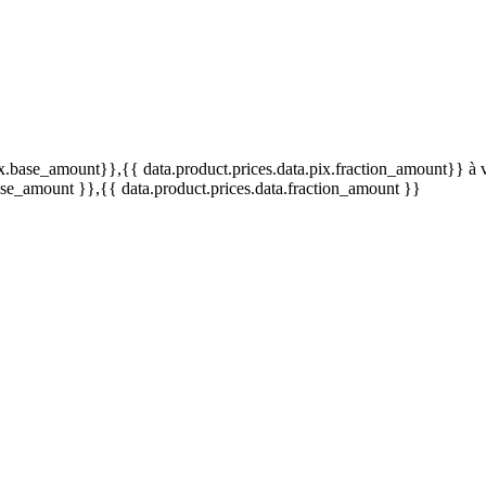
pix.base_amount}}
,{{ data.product.prices.data.pix.fraction_amount}}
à 
base_amount }}
,{{ data.product.prices.data.fraction_amount }}