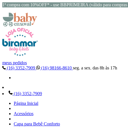
1ª compra com 10%OFF* - use BBPRIMEIRA (válido para compras 
meus pedidos
(16) 3352-7909
(16) 98166-8610
seg. a sex. das 8h às 17h
(16) 3352-7909
Página Inicial
Acessórios
Capa para Bebê Conforto