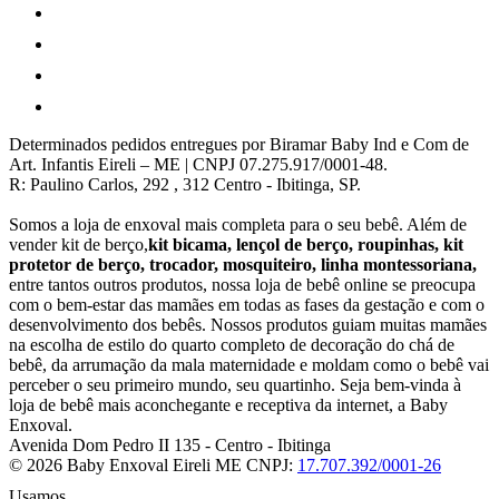
Determinados pedidos entregues por Biramar Baby Ind e Com de
Art. Infantis Eireli – ME | CNPJ 07.275.917/0001-48.
R: Paulino Carlos, 292 , 312 Centro - Ibitinga, SP.
Somos a loja de enxoval mais completa para o seu bebê. Além de
vender kit de berço,
kit bicama, lençol de berço, roupinhas, kit
protetor de berço, trocador, mosquiteiro, linha montessoriana,
entre tantos outros produtos, nossa loja de bebê online se preocupa
com o bem-estar das mamães em todas as fases da gestação e com o
desenvolvimento dos bebês. Nossos produtos guiam muitas mamães
na escolha de estilo do quarto completo de decoração do chá de
bebê, da arrumação da mala maternidade e moldam como o bebê vai
perceber o seu primeiro mundo, seu quartinho. Seja bem-vinda à
loja de bebê mais aconchegante e receptiva da internet, a Baby
Enxoval.
Avenida Dom Pedro II 135
-
Centro
-
Ibitinga
© 2026 Baby Enxoval Eireli ME
CNPJ:
17.707.392/0001-26
Usamos