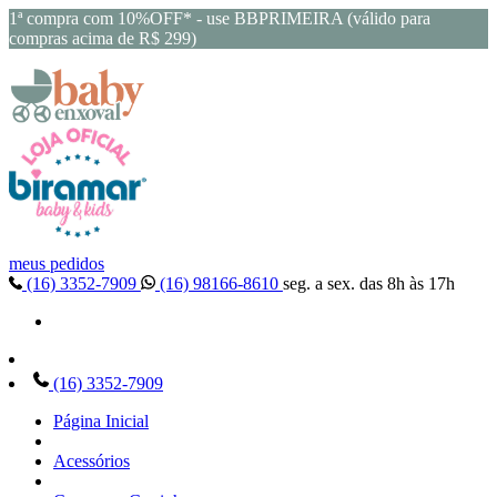
1ª compra com 10%OFF* - use BBPRIMEIRA (válido para
compras acima de R$ 299)
meus pedidos
(16) 3352-7909
(16) 98166-8610
seg. a sex. das 8h às 17h
(16) 3352-7909
Página Inicial
Acessórios