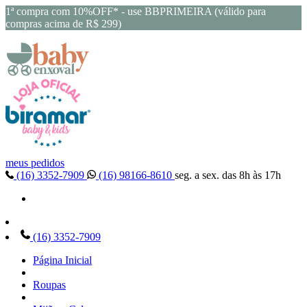
1ª compra com 10%OFF* - use BBPRIMEIRA (válido para
compras acima de R$ 299)
meus pedidos
(16) 3352-7909
(16) 98166-8610
seg. a sex. das 8h às 17h
(16) 3352-7909
Página Inicial
Roupas