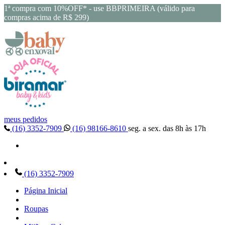
1ª compra com 10%OFF* - use BBPRIMEIRA (válido para
compras acima de R$ 299)
meus pedidos
(16) 3352-7909
(16) 98166-8610
seg. a sex. das 8h às 17h
(16) 3352-7909
Página Inicial
Roupas