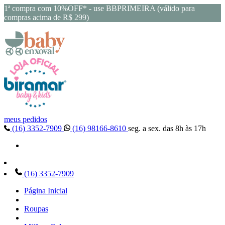
1ª compra com 10%OFF* - use BBPRIMEIRA (válido para
compras acima de R$ 299)
meus pedidos
(16) 3352-7909
(16) 98166-8610
seg. a sex. das 8h às 17h
(16) 3352-7909
Página Inicial
Roupas