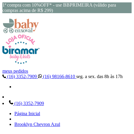
1ª compra com 10%OFF* - use BBPRIMEIRA (válido para
compras acima de R$ 299)
meus pedidos
(16) 3352-7909
(16) 98166-8610
seg. a sex. das 8h às 17h
(16) 3352-7909
Página Inicial
Brooklyn Chevron Azul