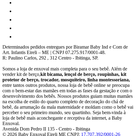
Determinados pedidos entregues por Biramar Baby Ind e Com de
Art. Infantis Eireli – ME | CNPJ 07.275.917/0001-48.
R: Paulino Carlos, 292 , 312 Centro - Ibitinga, SP.
Somos a loja de enxoval mais completa para o seu bebê. Além de
vender kit de berço,
kit bicama, lençol de berço, roupinhas, kit
protetor de berço, trocador, mosquiteiro, linha montessoriana,
entre tantos outros produtos, nossa loja de bebê online se preocupa
com o bem-estar das mamães em todas as fases da gestação e com o
desenvolvimento dos bebês. Nossos produtos guiam muitas mamães
na escolha de estilo do quarto completo de decoração do chá de
bebê, da arrumação da mala maternidade e moldam como o bebê vai
perceber o seu primeiro mundo, seu quartinho. Seja bem-vinda à
loja de bebê mais aconchegante e receptiva da internet, a Baby
Enxoval.
Avenida Dom Pedro II 135
-
Centro
-
Ibitinga
© 2026 Baby Enxoval Eireli ME
CNPJ:
17.707.392/0001-26