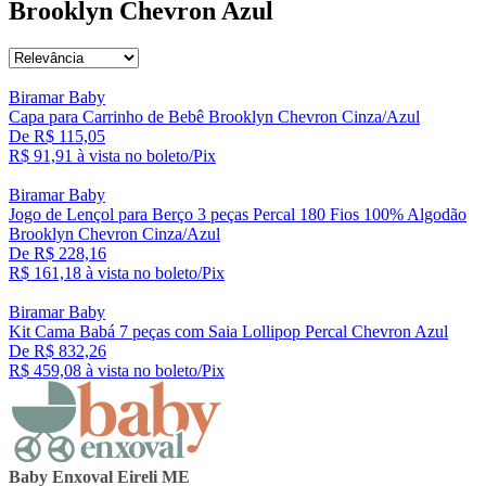
Brooklyn Chevron Azul
Biramar Baby
Capa para Carrinho de Bebê Brooklyn Chevron Cinza/Azul
De R$ 115,05
R$ 91,
91
à vista no boleto/Pix
Biramar Baby
Jogo de Lençol para Berço 3 peças Percal 180 Fios 100% Algodão
Brooklyn Chevron Cinza/Azul
De R$ 228,16
R$ 161,
18
à vista no boleto/Pix
Biramar Baby
Kit Cama Babá 7 peças com Saia Lollipop Percal Chevron Azul
De R$ 832,26
R$ 459,
08
à vista no boleto/Pix
Baby Enxoval Eireli ME