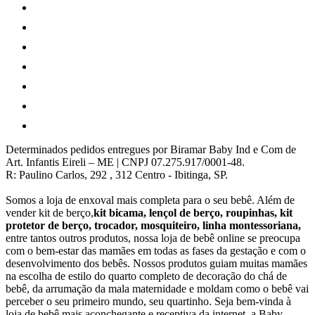
Determinados pedidos entregues por Biramar Baby Ind e Com de
Art. Infantis Eireli – ME | CNPJ 07.275.917/0001-48.
R: Paulino Carlos, 292 , 312 Centro - Ibitinga, SP.
Somos a loja de enxoval mais completa para o seu bebê. Além de
vender kit de berço,
kit bicama, lençol de berço, roupinhas, kit
protetor de berço, trocador, mosquiteiro, linha montessoriana,
entre tantos outros produtos, nossa loja de bebê online se preocupa
com o bem-estar das mamães em todas as fases da gestação e com o
desenvolvimento dos bebês. Nossos produtos guiam muitas mamães
na escolha de estilo do quarto completo de decoração do chá de
bebê, da arrumação da mala maternidade e moldam como o bebê vai
perceber o seu primeiro mundo, seu quartinho. Seja bem-vinda à
loja de bebê mais aconchegante e receptiva da internet, a Baby