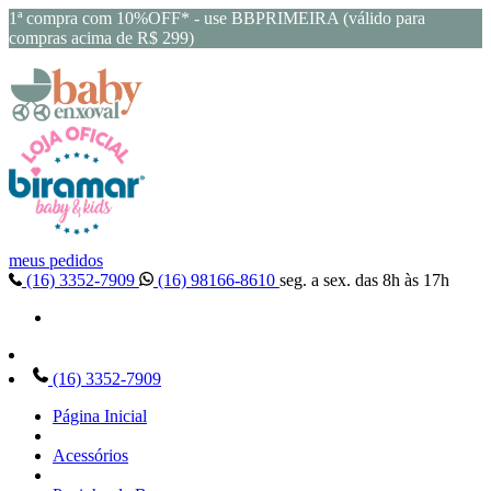
1ª compra com 10%OFF* - use BBPRIMEIRA (válido para
compras acima de R$ 299)
meus pedidos
(16) 3352-7909
(16) 98166-8610
seg. a sex. das 8h às 17h
(16) 3352-7909
Página Inicial
Acessórios