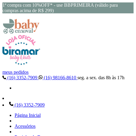
1ª compra com 10%OFF* - use BBPRIMEIRA (válido para
compras acima de R$ 299)
meus pedidos
(16) 3352-7909
(16) 98166-8610
seg. a sex. das 8h às 17h
(16) 3352-7909
Página Inicial
Acessórios