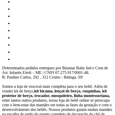
Determinados pedidos entregues por Biramar Baby Ind e Com de
Art. Infantis Eireli – ME | CNPJ 07.275.917/0001-48.
R: Paulino Carlos, 292 , 312 Centro - Ibitinga, SP.
Somos a loja de enxoval mais completa para o seu bebê. Além de
vender kit de berço,
kit bicama, lençol de berço, roupinhas, kit
protetor de berço, trocador, mosquiteiro, linha montessoriana,
entre tantos outros produtos, nossa loja de bebê online se preocupa
com o bem-estar das mamães em todas as fases da gestação e com o
desenvolvimento dos bebês. Nossos produtos guiam muitas mamães
na escolha de estilo do quarto completo de decoração do chá de