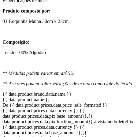
Especificações técnicas
Produto composto por:
03 Boquinha Malha 30cm x 23cm
Composição:
Tecido 100% Algodão
** Medidas podem variar em até 5%
** As cores podem sofrer variações de acordo com o lote do tecido
{{ data.product.brand.data.name }}
{{ data.product.name }}
De {{ data.product.prices.data.price_sale_formated }}
{{ data.product.prices.data.currency }}
{{
data.product.prices.data.pix.base_amount}}
,{{
data.product.prices.data.pix.fraction_amount}}
à vista no boleto/Pix
{{ data.product.prices.data.currency }}
{{
data.product.prices.data.base_amount }}
,{{