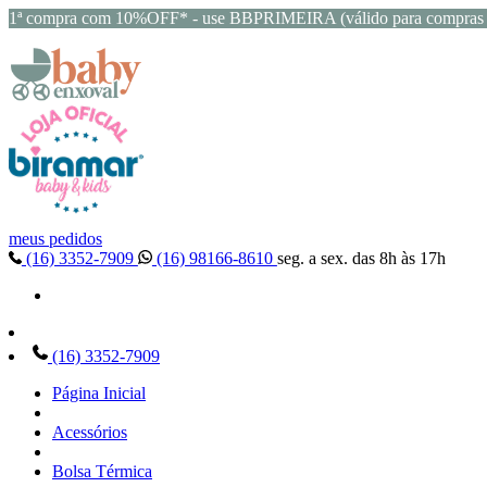
1ª compra com 10%OFF* - use BBPRIMEIRA (válido para compras 
meus pedidos
(16) 3352-7909
(16) 98166-8610
seg. a sex. das 8h às 17h
(16) 3352-7909
Página Inicial
Acessórios
Bolsa Térmica