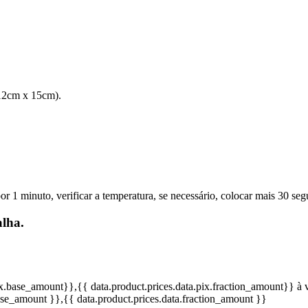
(12cm x 15cm).
 1 minuto, verificar a temperatura, se necessário, colocar mais 30 se
alha.
pix.base_amount}}
,{{ data.product.prices.data.pix.fraction_amount}}
à 
base_amount }}
,{{ data.product.prices.data.fraction_amount }}