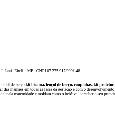
 Infantis Eireli – ME | CNPJ 07.275.917/0001-48.
er kit de berço,
kit bicama, lençol de berço, roupinhas, kit protetor
star das mamães em todas as fases da gestação e com o desenvolviment
o da mala maternidade e moldam como o bebê vai perceber o seu primeir