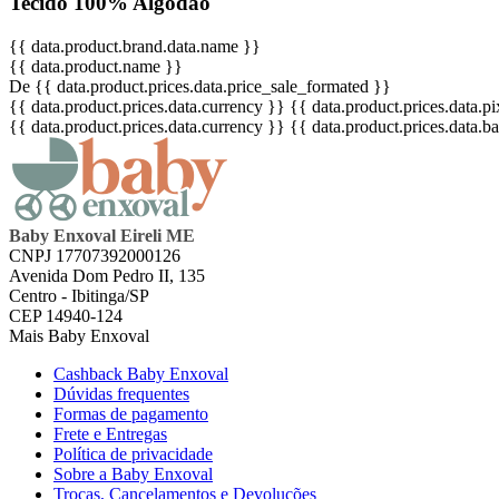
Tecido 100% Algodão
{{ data.product.brand.data.name }}
{{ data.product.name }}
De {{ data.product.prices.data.price_sale_formated }}
{{ data.product.prices.data.currency }}
{{ data.product.prices.data.
{{ data.product.prices.data.currency }}
{{ data.product.prices.data.
Baby Enxoval Eireli ME
CNPJ 17707392000126
Avenida Dom Pedro II, 135
Centro - Ibitinga/SP
CEP 14940-124
Mais Baby Enxoval
Cashback Baby Enxoval
Dúvidas frequentes
Formas de pagamento
Frete e Entregas
Política de privacidade
Sobre a Baby Enxoval
Trocas, Cancelamentos e Devoluções