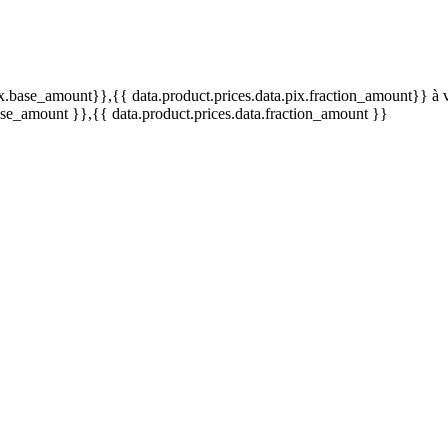
pix.base_amount}}
,{{ data.product.prices.data.pix.fraction_amount}}
à 
base_amount }}
,{{ data.product.prices.data.fraction_amount }}