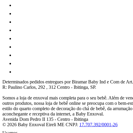
Determinados pedidos entregues por Biramar Baby Ind e Com de Art.
R: Paulino Carlos, 292 , 312 Centro - Ibitinga, SP.
Somos a loja de enxoval mais completa para o seu bebê. Além de vend
outros produtos, nossa loja de bebê online se preocupa com o bem-e
estilo do quarto completo de decoração do chá de bebê, da arrumaçã
aconchegante e receptiva da internet, a Baby Enxoval.
Avenida Dom Pedro II 135
-
Centro
-
Ibitinga
© 2026 Baby Enxoval Eireli ME
CNPJ:
17.707.392/0001-26
Usamos