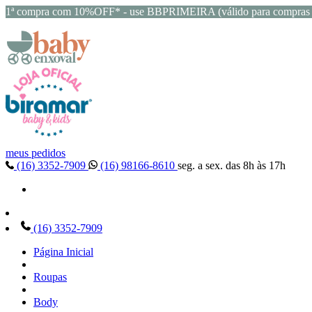
1ª compra com 10%OFF* - use BBPRIMEIRA (válido para compras 
meus pedidos
(16) 3352-7909
(16) 98166-8610
seg. a sex. das 8h às 17h
(16) 3352-7909
Página Inicial
Roupas
Body