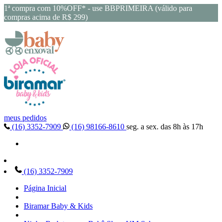
1ª compra com 10%OFF* - use BBPRIMEIRA (válido para
compras acima de R$ 299)
meus pedidos
(16) 3352-7909
(16) 98166-8610
seg. a sex. das 8h às 17h
(16) 3352-7909
Página Inicial
Biramar Baby & Kids