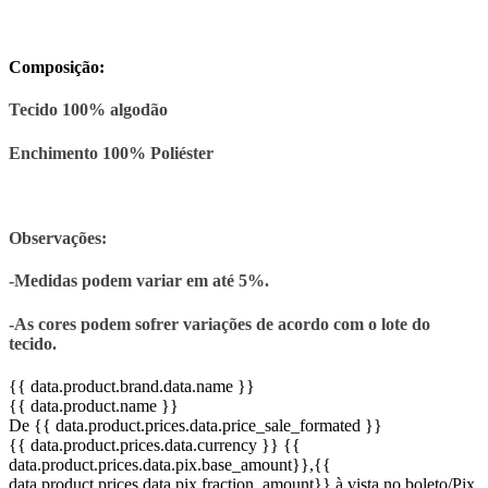
Composição:
Tecido 100% algodão
Enchimento 100% Poliéster
Observações:
-Medidas podem variar em até 5%.
-As cores podem sofrer variações de acordo com o lote do
tecido.
{{ data.product.brand.data.name }}
{{ data.product.name }}
De {{ data.product.prices.data.price_sale_formated }}
{{ data.product.prices.data.currency }}
{{
data.product.prices.data.pix.base_amount}}
,{{
data.product.prices.data.pix.fraction_amount}}
à vista no boleto/Pix