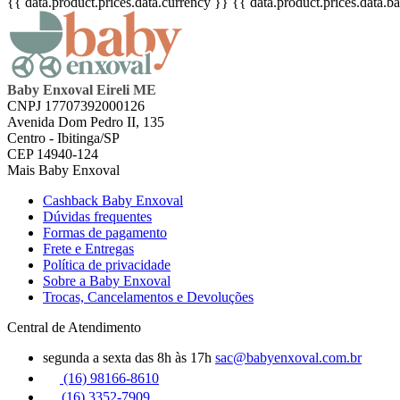
{{ data.product.prices.data.currency }}
{{ data.product.prices.data.
Baby Enxoval Eireli ME
CNPJ 17707392000126
Avenida Dom Pedro II, 135
Centro - Ibitinga/SP
CEP 14940-124
Mais Baby Enxoval
Cashback Baby Enxoval
Dúvidas frequentes
Formas de pagamento
Frete e Entregas
Política de privacidade
Sobre a Baby Enxoval
Trocas, Cancelamentos e Devoluções
Central de Atendimento
segunda a sexta das 8h às 17h
sac@babyenxoval.com.br
(16) 98166-8610
(16) 3352-7909