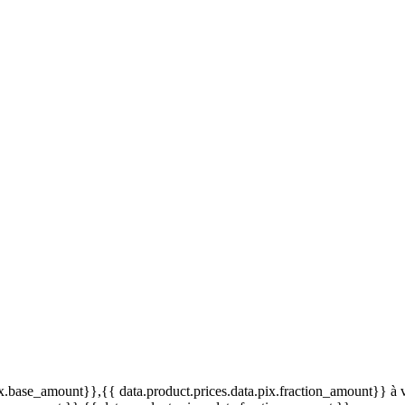
pix.base_amount}}
,{{ data.product.prices.data.pix.fraction_amount}}
à 