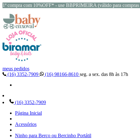
1ª compra com 10%OFF* - use BBPRIMEIRA (válido para compras 
meus pedidos
(16) 3352-7909
(16) 98166-8610
seg. a sex. das 8h às 17h
(16) 3352-7909
Página Inicial
Acessórios
Ninho para Berço ou Bercinho Portátil