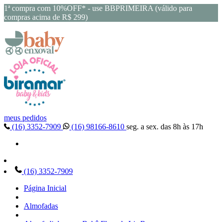
1ª compra com 10%OFF* - use BBPRIMEIRA (válido para
compras acima de R$ 299)
meus pedidos
(16) 3352-7909
(16) 98166-8610
seg. a sex. das 8h às 17h
(16) 3352-7909
Página Inicial
Almofadas