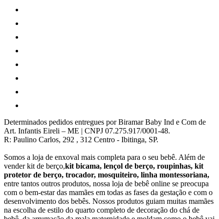
Determinados pedidos entregues por Biramar Baby Ind e Com de
Art. Infantis Eireli – ME | CNPJ 07.275.917/0001-48.
R: Paulino Carlos, 292 , 312 Centro - Ibitinga, SP.
Somos a loja de enxoval mais completa para o seu bebê. Além de
vender kit de berço,
kit bicama, lençol de berço, roupinhas, kit
protetor de berço, trocador, mosquiteiro, linha montessoriana,
entre tantos outros produtos, nossa loja de bebê online se preocupa
com o bem-estar das mamães em todas as fases da gestação e com o
desenvolvimento dos bebês. Nossos produtos guiam muitas mamães
na escolha de estilo do quarto completo de decoração do chá de
bebê, da arrumação da mala maternidade e moldam como o bebê vai