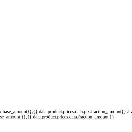
o.
pix.base_amount}}
,{{ data.product.prices.data.pix.fraction_amount}}
à 
base_amount }}
,{{ data.product.prices.data.fraction_amount }}