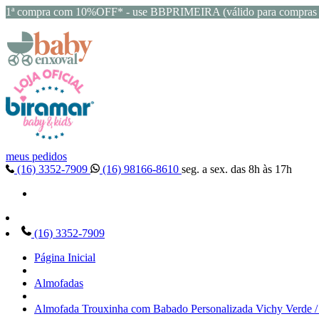
1ª compra com 10%OFF* - use BBPRIMEIRA (válido para compras 
meus pedidos
(16) 3352-7909
(16) 98166-8610
seg. a sex. das 8h às 17h
(16) 3352-7909
Página Inicial
Almofadas
Almofada Trouxinha com Babado Personalizada Vichy Verde /