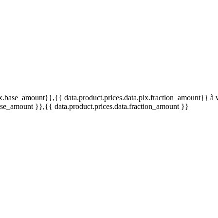
pix.base_amount}}
,{{ data.product.prices.data.pix.fraction_amount}}
à 
base_amount }}
,{{ data.product.prices.data.fraction_amount }}