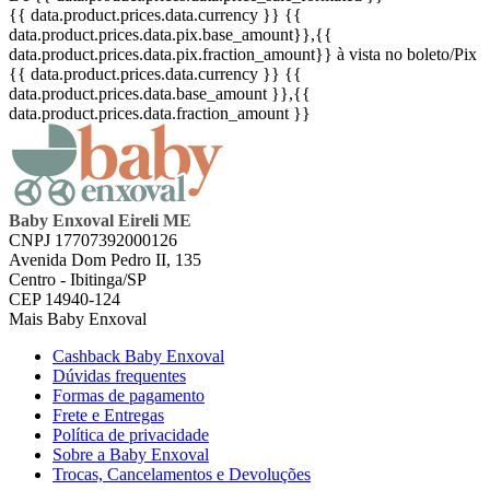
{{ data.product.prices.data.currency }}
{{
data.product.prices.data.pix.base_amount}}
,{{
data.product.prices.data.pix.fraction_amount}}
à vista no boleto/Pix
{{ data.product.prices.data.currency }}
{{
data.product.prices.data.base_amount }}
,{{
data.product.prices.data.fraction_amount }}
Baby Enxoval Eireli ME
CNPJ 17707392000126
Avenida Dom Pedro II, 135
Centro - Ibitinga/SP
CEP 14940-124
Mais Baby Enxoval
Cashback Baby Enxoval
Dúvidas frequentes
Formas de pagamento
Frete e Entregas
Política de privacidade
Sobre a Baby Enxoval
Trocas, Cancelamentos e Devoluções