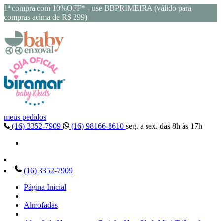
1ª compra com 10%OFF* - use BBPRIMEIRA (válido para
compras acima de R$ 299)
meus pedidos
(16) 3352-7909
(16) 98166-8610
seg. a sex. das 8h às 17h
(16) 3352-7909
Página Inicial
Almofadas